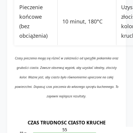
Pieczenie
Uzys
końcowe
złoc
10 minut, 180°C
(bez
kolo
obciążenia)
kruc
Czasy pieczenia mogą się różnić w zależności od specyfiki piekarnika oraz
grubości ciasta. Zawsze obserwuj wypiek, aby uzyskać idealny, złocisty
kolor. Ważne jest, aby ciasto było równomiernie upieczone na całej
powierzchni. Dopasuj czas pieczenia do własnego sprzętu kuchennego. To
zapewni najlepsze rezultaty.
CZAS TRUDNOSC CIASTO KRUCHE
55
55