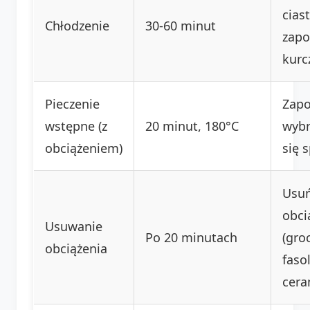
ciast
Chłodzenie
30-60 minut
zapo
kurc
Pieczenie
Zapo
wstępne (z
20 minut, 180°C
wybr
obciążeniem)
się 
Usu
obci
Usuwanie
Po 20 minutach
(gro
obciążenia
fasol
cera