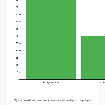
50
45
40
35
30
25
20
15
10
5
0
Przygotowanie
Chło
Wykres przedstawia szacowany czas w minutach dla poszczególnych