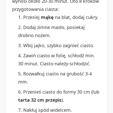
wynosi około 20-30 minut. Oto 8 kroków
przygotowania ciasta:
Przesiej
mąkę
na blat, dodaj cukry.
Dodaj zimne masło, posiekaj
drobno nożem.
Wbij jajko, szybko zagnieć ciasto.
Zawiń ciasto w folię, schłodź min.
30 minut. Ciasto-należy-schłodzić.
Rozwałkuj ciasto na grubość 3-4
mm.
Przenieś ciasto do formy 30 cm (lub
tarta 32 cm przepis
).
Nakłuj spód widelcem.