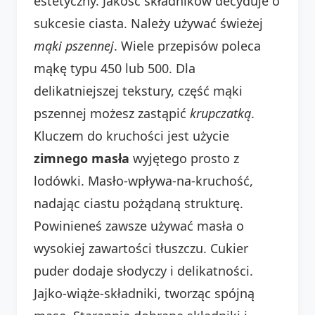
estetyczny. Jakość składników decyduje o
sukcesie ciasta. Należy używać świeżej
mąki pszennej
. Wiele przepisów poleca
mąkę typu 450 lub 500. Dla
delikatniejszej tekstury, część mąki
pszennej możesz zastąpić
krupczatką
.
Kluczem do kruchości jest użycie
zimnego masła
wyjętego prosto z
lodówki. Masło-wpływa-na-kruchość,
nadając ciastu pożądaną strukturę.
Powinieneś zawsze używać masła o
wysokiej zawartości tłuszczu. Cukier
puder dodaje słodyczy i delikatności.
Jajko-wiąże-składniki, tworząc spójną