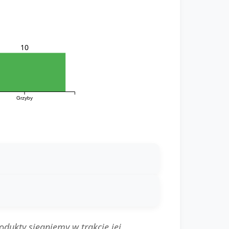
10
Grzyby
dukty sięgniemy w trakcie jej