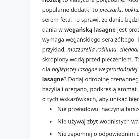
popularne dodatki to
pieczarki
,
bakła
serem feta. To sprawi, że danie będz
dania w
wegańską lasagne
jest pro
wymaga wegańskiego sera żółtego. P
przykład,
mozzarella roślinna
,
cheddar
skropiony wodą przed pieczeniem. To
dla
najlepszej lasagne wegetariańskiej
lasagne
? Dodaj odrobinę czerwonego 
bazylia i oregano, podkreślą aromat
o tych wskazówkach, aby unikać błę
Nie przeładowuj naczynia fars
Nie używaj zbyt wodnistych wa
Nie zapomnij o odpowiednim 