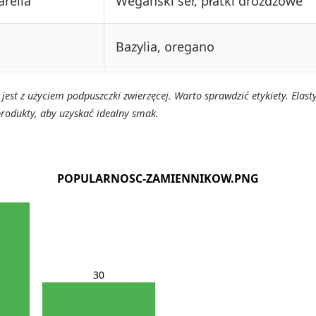
rella
Wegański ser, płatki drożdżowe
Bazylia, oregano
est z użyciem podpuszczki zwierzęcej. Warto sprawdzić etykiety. Ela
produkty, aby uzyskać idealny smak.
POPULARNOSC-ZAMIENNIKOW.PNG
30