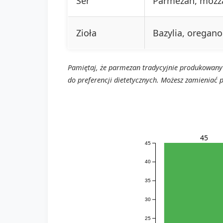
Ser
Parmezan, mozza
Zioła
Bazylia, oregano
Pamiętaj, że parmezan tradycyjnie produkowany j
do preferencji dietetycznych. Możesz zamieniać 
45
45
40
35
30
25