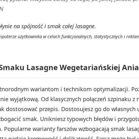
VN
nie na spójność i smak całej lasagne.
mputerze użytkownika w celach funkcjonalnych, statystycznych i reklam
 Smaku Lasagne Wegetariańskiej Ania
różnorodnym wariantom i technikom optymalizacji. P
nie wyjątkową. Od klasycznych połączeń szpinaku z ri
jak dostosować przepis. Dostosujesz go do własnych 
zbogacić smak. Unikniesz typowych błędów i przygot
. Popularne warianty farszów wzbogacają smak lasa
otta nadaje kremowość i delikatność. Farsz może być