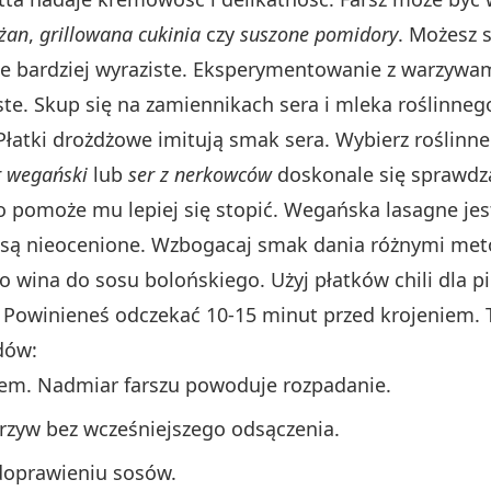
żan
,
grillowana cukinia
czy
suszone pomidory
. Możesz 
ie bardziej wyraziste. Eksperymentowanie z warzywam
ste. Skup się na zamiennikach sera i mleka roślinne
łatki drożdżowe imitują smak sera. Wybierz roślin
 wegański
lub
ser z nerkowców
doskonale się sprawdz
 pomoże mu lepiej się stopić. Wegańska lasagne jes
są nieocenione. Wzbogacaj smak dania różnymi me
wina do sosu bolońskiego. Użyj płatków chili dla pik
. Powinieneś odczekać 10-15 minut przed krojeniem. 
dów:
zem. Nadmiar farszu powoduje rozpadanie.
rzyw bez wcześniejszego odsączenia.
doprawieniu sosów.