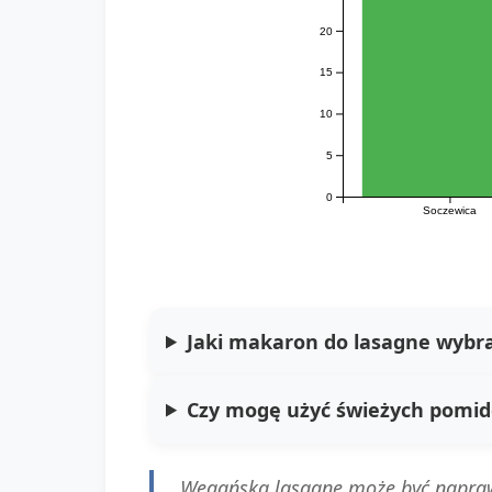
20
15
10
5
0
Soczewica
Jaki makaron do lasagne wybr
Czy mogę użyć świeżych pomid
Wegańska lasagne może być naprawdę