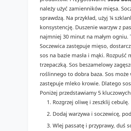
należy użyć zamienników mięsa. Socz
sprawdzą. Na przykład, użyj ¼ szklan
konsystencję. Duszenie warzyw z pa
najmniej 30 minut na małym ogniu. 
Soczewica zastępuje mięso, dostarczaj
sos na bazie masła i mąki. Rozpuść
trzepaczką. Sos beszamelowy zagęszc
roślinnego to dobra baza. Sos może
zastępuje mleko krowie. Dlatego sos
Poniżej przedstawiamy 5 kluczowyc
Rozgrzej oliwę i zeszklij cebulę
Dodaj warzywa i soczewicę, pod
Wlej passatę i przyprawy, duś s