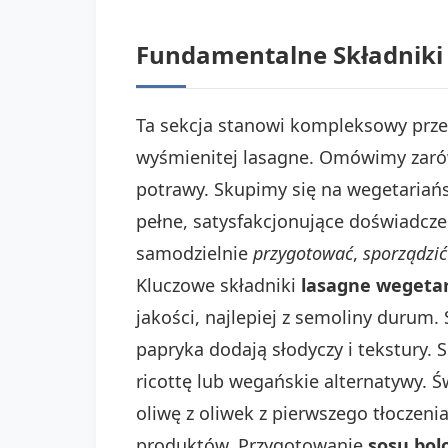
Fundamentalne Składniki 
Ta sekcja stanowi kompleksowy prz
wyśmienitej lasagne. Omówimy zaró
potrawy. Skupimy się na wegetariań
pełne, satysfakcjonujące doświadcze
samodzielnie
przygotować
,
sporządzić
Kluczowe składniki
lasagne wegetar
jakości, najlepiej z semoliny durum
papryka dodają słodyczy i tekstury.
ricottę lub wegańskie alternatywy. 
oliwę z oliwek z pierwszego tłoczen
produktów. Przygotowanie
sosu bol