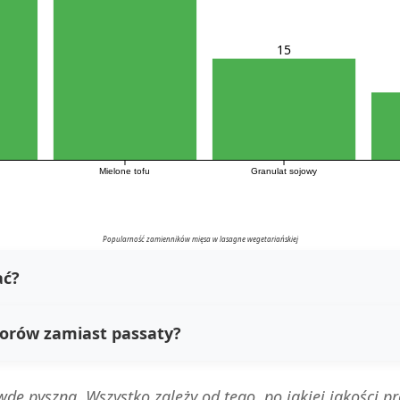
15
Mielone tofu
Granulat sojowy
Popularność zamienników mięsa w lasagne wegetariańskiej
ać?
orów zamiast passaty?
 pyszna. Wszystko zależy od tego, po jakiej jakości pro