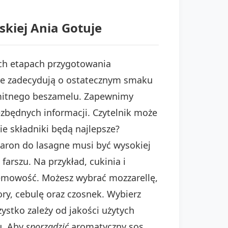
kiej Ania Gotuje
ch etapach przygotowania
re zadecydują o ostatecznym smaku
amitnego beszamelu. Zapewnimy
ezbędnych informacji. Czytelnik może
ie składniki będą najlepsze?
aron do lasagne musi być wysokiej
arszu. Na przykład, cukinia i
kremowość. Możesz wybrać mozzarellę,
ry, cebulę oraz czosnek. Wybierz
stko zależy od jakości użytych
u. Aby
sporządzić
aromatyczny sos,