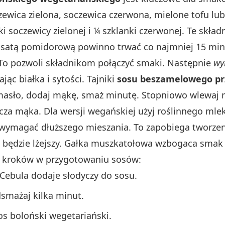
ewica zielona, soczewica czerwona, mielone tofu lub
ki soczewicy zielonej i ¼ szklanki czerwonej. Te skł
ssatą pomidorową powinno trwać co najmniej 15 minu
To pozwoli składnikom połączyć smaki. Następnie
wy
ąc białka i sytości. Tajniki
sosu beszamelowego pr
 masło, dodaj mąkę, smaż minutę. Stopniowo wlewaj m
za mąka. Dla wersji wegańskiej użyj roślinnego mleka
 wymagać dłuższego mieszania. To zapobiega tworzeni
 będzie lżejszy. Gałka muszkatołowa wzbogaca smak 
h kroków w przygotowaniu sosów:
. Cebula dodaje słodyczy do sosu.
smażaj kilka minut.
os boloński wegetariański.