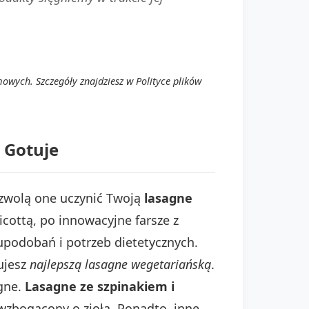
owych. Szczegóły znajdziesz w Polityce plików
 Gotuje
ozwolą one uczynić Twoją
lasagne
cottą, po innowacyjne farsze z
upodobań i potrzeb dietetycznych.
ujesz
najlepszą lasagne wegetariańską
.
gne.
Lasagne ze szpinakiem i
 wzbogacony o zioła. Ponadto, inne