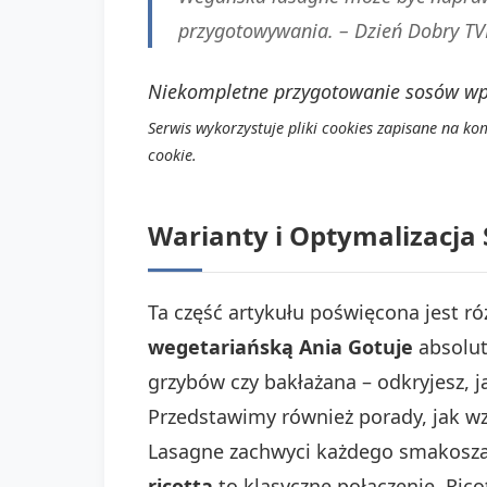
przygotowywania. – Dzień Dobry T
Niekompletne przygotowanie sosów wpły
Serwis wykorzystuje pliki cookies zapisane na ko
cookie.
Warianty i Optymalizacja
Ta część artykułu poświęcona jest 
wegetariańską Ania Gotuje
absolut
grzybów czy bakłażana – odkryjesz, 
Przedstawimy również porady, jak w
Lasagne zachwyci każdego smakosza
ricottą
to klasyczne połączenie. Ric