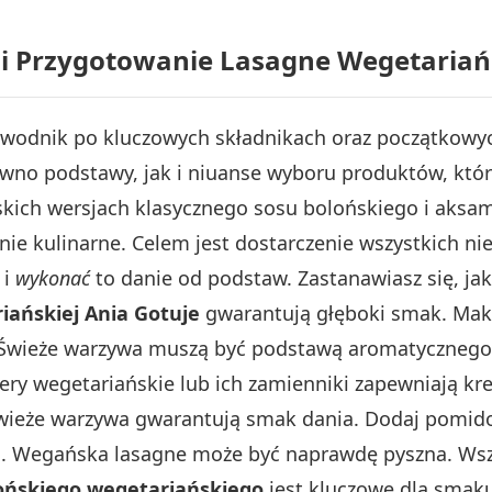
i Przygotowanie Lasagne Wegetariańs
ewodnik po kluczowych składnikach oraz początkowy
wno podstawy, jak i niuanse wyboru produktów, któ
skich wersjach klasycznego sosu bolońskiego i aks
nie kulinarne. Celem jest dostarczenie wszystkich ni
i
wykonać
to danie od podstaw. Zastanawiasz się, jak
iańskiej Ania Gotuje
gwarantują głęboki smak. Mak
. Świeże warzywa muszą być podstawą aromatycznego f
 Sery wegetariańskie lub ich zamienniki zapewniają 
Świeże warzywa gwarantują smak dania. Dodaj pomido
ia. Wegańska lasagne może być naprawdę pyszna. Wszy
ońskiego wegetariańskiego
jest kluczowe dla smak