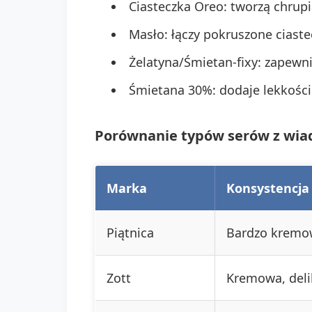
Ciasteczka Oreo: tworzą chrup
Masło: łączy pokruszone ciaste
Żelatyna/Śmietan-fixy: zapewn
Śmietana 30%: dodaje lekkości
Porównanie typów serów z wia
Marka
Konsystencja
Piątnica
Bardzo kremo
Zott
Kremowa, deli