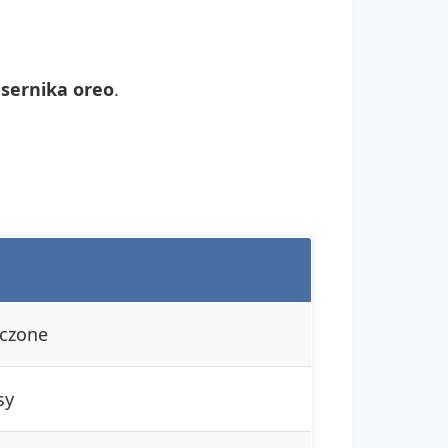
 sernika oreo
.
eczone
sy