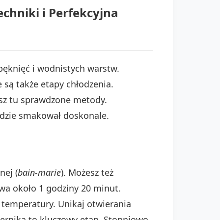
echniki i Perfekcyjna
pęknięć i wodnistych warstw.
są także etapy chłodzenia.
iesz tu sprawdzone metody.
Będzie smakował doskonale.
nej (
bain-marie
). Możesz też
wa około 1 godziny 20 minut.
temperatury. Unikaj otwierania
 sernika to kluczowy etap. Stopniowo