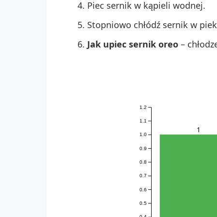
Piec sernik w kąpieli wodnej.
Stopniowo chłódź sernik w piek
Jak upiec sernik oreo
– chłodze
1.2
1.1
1
1.0
0.9
0.8
0.7
0.6
0.5
0.4