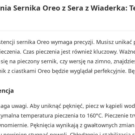
nia Sernika Oreo z Sera z Wiaderka: T
tencji sernika Oreo wymaga precyzji. Musisz unikać 
zenia. Czas pieczenia jest również kluczowy. Ważne 
 się na pieczony sernik, czy wersję na zimno, znajdz
ik z ciastkami Oreo będzie wyglądał perfekcyjnie. 
encja
ga uwagi. Aby uniknąć pęknięć, piecz w kąpieli wod
malna temperatura pieczenia to 160°C. Pieczenie tr
wnomiernie. Pęknięcia wynikają z gwałtownych zmian 
y powinien stygnąć powoli. Chłodzenie i stabilizacja