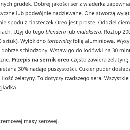
nych grudek. Dobrej jakości ser z wiaderka zapewni
asyczne lub podwójnie nadziewane. One stworzą wyją
 spodu z ciasteczek Oreo jest proste. Oddziel ciemn
iach. Użyj do tego
blendera
lub
malaksera
. Roztop 20
0 sztuk). Wyłóż dno
tortownicy
folią aluminiową. Wysy
 dobrze schłodzony. Wstaw go do lodówki na 30 minu
ażne.
Przepis na sernik oreo
często zawiera żelatynę
ietana 30% nadaje puszystości. Cukier puder dosład
ilość żelatyny. To dotyczy rzadszego sera. Wszystki
gładka.
kremowej masy serowej.