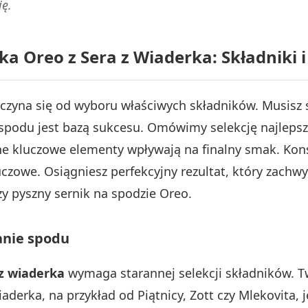
ję.
a Oreo z Sera z Wiaderka: Składniki
aczyna się od wyboru właściwych składników. Musis
 spodu jest bazą sukcesu. Omówimy selekcję najlep
ne kluczowe elementy wpływają na finalny smak. Kons
luczowe. Osiągniesz perfekcyjny rezultat, który zach
zy pyszny sernik na spodzie Oreo.
anie spodu
 z wiaderka
wymaga starannej selekcji składników. T
wiaderka, na przykład od Piątnicy, Zott czy Mlekovita