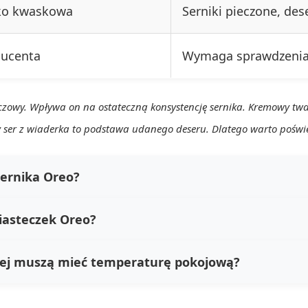
ko kwaskowa
Serniki pieczone, des
ducenta
Wymaga sprawdzenia
czowy. Wpływa on na ostateczną konsystencję sernika. Kremowy tw
y ser z wiaderka to podstawa udanego deseru. Dlatego warto poświęc
sernika Oreo?
iasteczek Oreo?
wej muszą mieć temperaturę pokojową?