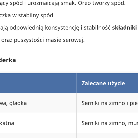
iący spód i urozmaicają smak. Oreo tworzy spód.
czka w stabilny spód.
iają odpowiednią konsystencję i stabilność
składniki
 oraz puszystości masie serowej.
derka
Zalecane użycie
wa, gładka
Serniki na zimno i pi
katna
Serniki na zimno, mu