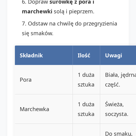
Dopraw
surówkę z pora i
marchewki
solą i pieprzem.
Odstaw na chwilę do przegryzienia
się smaków.
Składnik
Ilość
Uwagi
1 duża
Biała, jędrn
Pora
sztuka
część.
1 duża
Świeża,
Marchewka
sztuka
soczysta.
Do smaku,