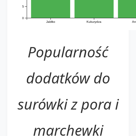
5
0
Jabłko
Kukurydza
An
Popularność
dodatków do
surówki z pora i
marchewki