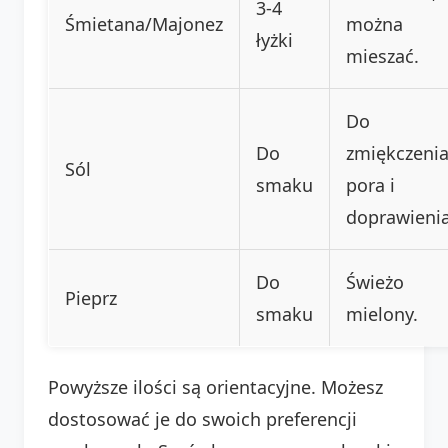
3-4
Śmietana/Majonez
można
łyżki
mieszać.
Do
Do
zmiękczeni
Sól
smaku
pora i
doprawienia
Do
Świeżo
Pieprz
smaku
mielony.
Powyższe ilości są orientacyjne. Możesz
dostosować je do swoich preferencji