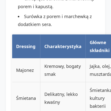
porem i kapustą.
Surówka z porem i marchewką z
dodatkiem sera.
Główne
Dressing
Charakterystyka
składniki
Kremowy, bogaty
Jajka, olej,
Majonez
smak
musztard
Śmietanka
Delikatny, lekko
Śmietana
kultury
kwaśny
bakterii