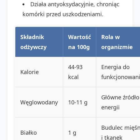
Działa antyoksydacyjnie, chroniąc
komórki przed uszkodzeniami.
Składnik
Wartość
Rola w
odżywczy
na 100g
organizmie
44-93
Energia do
Kalorie
kcal
funkcjonowan
Główne źródło
Węglowodany
10-11 g
energii
Budulec mięśn
Białko
1 g
i tkanek