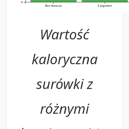
0
Bez tłuszczu
Z jogurtem
Wartość
kaloryczna
surówki z
różnymi