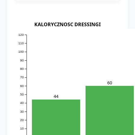
KALORYCZNOSC DRESSINGI
120
110
100
90
80
70
60
60
50
44
40
30
20
10